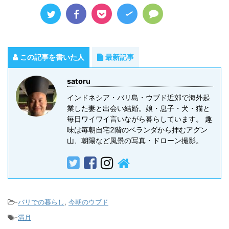
この記事を書いた人
最新記事
satoru
インドネシア・バリ島・ウブド近郊で海外起
業した妻と出会い結婚。娘・息子・犬・猫と
毎日ワイワイ言いながら暮らしています。 趣
味は毎朝自宅2階のベランダから拝むアグン
山、朝陽など風景の写真・ドローン撮影。
-
バリでの暮らし
,
今朝のウブド
-
満月