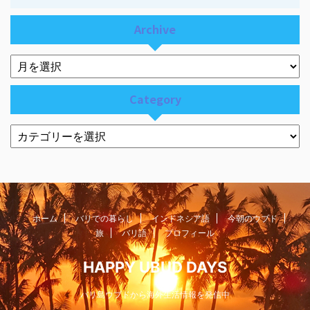
Archive
Category
ホーム
バリでの暮らし
インドネシア語
今朝のウブド
旅
バリ語
プロフィール
HAPPY UBUD DAYS
バリ島ウブドから海外生活情報を発信中