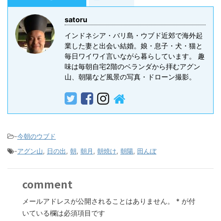
satoru
インドネシア・バリ島・ウブド近郊で海外起
業した妻と出会い結婚。娘・息子・犬・猫と
毎日ワイワイ言いながら暮らしています。 趣
味は毎朝自宅2階のベランダから拝むアグン
山、朝陽など風景の写真・ドローン撮影。
-
今朝のウブド
-
アグン山
,
日の出
,
朝
,
朝月
,
朝焼け
,
朝陽
,
田んぼ
comment
メールアドレスが公開されることはありません。
*
が付
いている欄は必須項目です