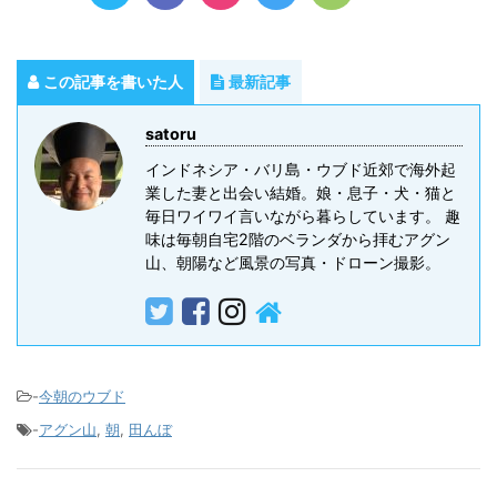
この記事を書いた人
最新記事
satoru
インドネシア・バリ島・ウブド近郊で海外起
業した妻と出会い結婚。娘・息子・犬・猫と
毎日ワイワイ言いながら暮らしています。 趣
味は毎朝自宅2階のベランダから拝むアグン
山、朝陽など風景の写真・ドローン撮影。
-
今朝のウブド
-
アグン山
,
朝
,
田んぼ