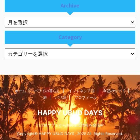
Archive
Category
ホーム
バリでの暮らし
インドネシア語
今朝のウブド
旅
バリ語
プロフィール
HAPPY UBUD DAYS
バリ島ウブドから海外生活情報を発信中
Copyright© HAPPY UBUD DAYS , 2025 All Rights Reserved.