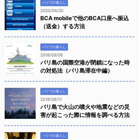
バリでの暮らし
2020/04/30
BCA mobileで他のBCA口座へ振込
（送金）する方法
バリでの暮らし
2018/09/08
バリ島の国際空港が閉鎖になった時
の対処法（バリ島滞在中編）
バリでの暮らし
2018/08/17
バリ島で火山の噴火や地震などの災
害が起こった際に情報を調べる方法
バリでの暮らし