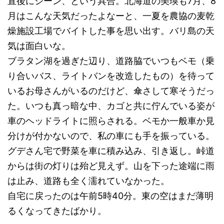
直後にシーン、という具合。北海道の美瑛も7月、8
月はこんな天気だったよなーと、一夏を農協の麦乾
燥施設工場でバイトした事を思い出す。バリ島の天
気は面白いな。
ブラタン湖を過ぎた辺り、道路脇でいつもベモ（乗
り合いバス、ライトバンを改造したもの）を待って
いるお母さんがいるのだけど、傘さして寒そうだっ
た。いつも真っ暗な中、カゴと共に佇んでいる姿が
車のヘッドライトに照らされる。ベモか一般車か見
分けが付かないので、私の車にも手を振っている。
グデさん宅で野菜を車に積み込み、引き返し。峠道
からは街の灯りは殆ど見えず。山を下った途端に雨
は止み、道路も全く濡れていなかった。
自宅に戻ったのは午前5時40分。東の空はまだ薄明
るくなってきたばかり。