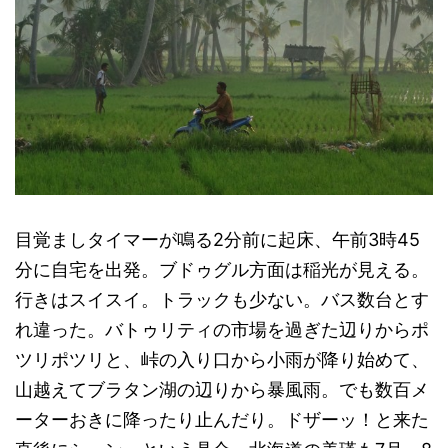
目覚ましタイマーが鳴る2分前に起床、午前3時45
分に自宅を出発。ブドゥグル方面は稲光が見える。
行きはスイスイ。トラックも少ない。バス数台とす
れ違った。バトゥリティの市場を過ぎた辺りからポ
ツリポツリと、峠の入り口から小雨が降り始めて、
山越えてブラタン湖の辺りから暴風雨。でも数百メ
ーターおきに降ったり止んだり。ドザーッ！と来た