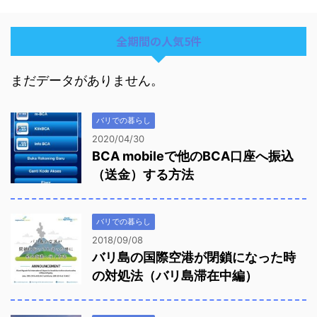
全期間の人気5件
まだデータがありません。
バリでの暮らし
2020/04/30
BCA mobileで他のBCA口座へ振込
（送金）する方法
バリでの暮らし
2018/09/08
バリ島の国際空港が閉鎖になった時
の対処法（バリ島滞在中編）