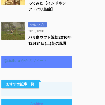
ってみた【インドネシ
ア・バリ島編】
今朝のウブド
2016/12/31
バリ島ウブド近郊2016年
12月31日(土)朝の風景
@sisifuru からのツイート
おすすめ記事一覧
Archive