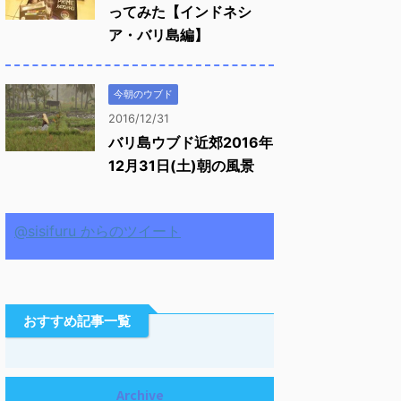
ってみた【インドネシ
ア・バリ島編】
今朝のウブド
2016/12/31
バリ島ウブド近郊2016年
12月31日(土)朝の風景
@sisifuru からのツイート
おすすめ記事一覧
Archive