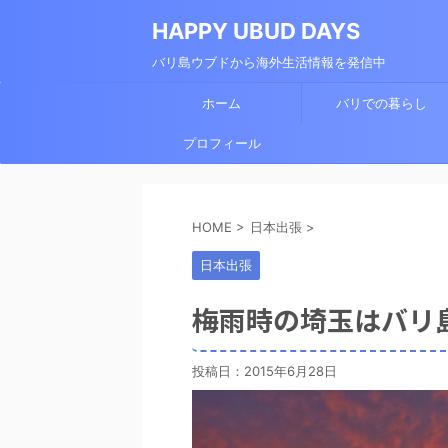
HAPPY UBUD DAYS
バリ島ウブドから海外生活情報を発信中
ホーム
バリでの暮らし
プロフィール
HOME
>
日本出張
>
日本出張
梅雨時の埼玉はバリ
投稿日：
2015年6月28日