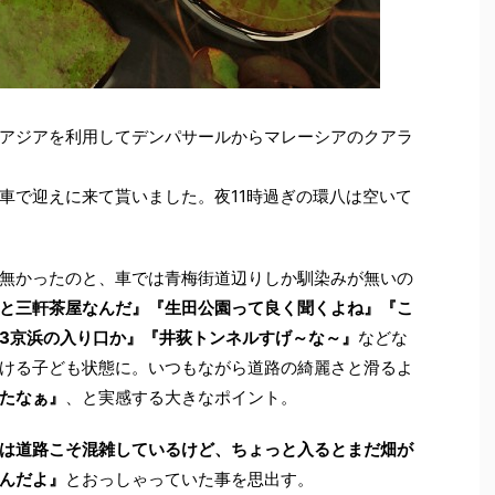
アジアを利用してデンパサールからマレーシアのクアラ
車で迎えに来て貰いました。夜11時過ぎの環八は空いて
無かったのと、車では青梅街道辺りしか馴染みが無いの
と三軒茶屋なんだ』『生田公園って良く聞くよね』『こ
3京浜の入り口か』『井荻トンネルすげ～な～』
などな
ける子ども状態に。いつもながら道路の綺麗さと滑るよ
たなぁ』
、と実感する大きなポイント。
は道路こそ混雑しているけど、ちょっと入るとまだ畑が
んだよ』
とおっしゃっていた事を思出す。