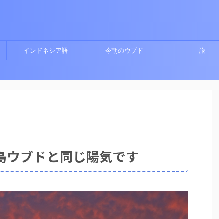
インドネシア語
今朝のウブド
旅
島ウブドと同じ陽気です