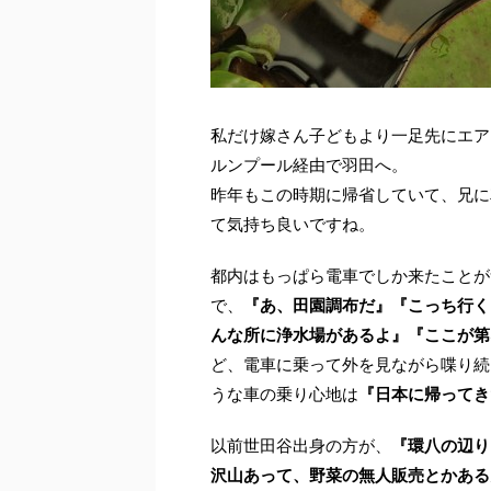
私だけ嫁さん子どもより一足先にエア
ルンプール経由で羽田へ。
昨年もこの時期に帰省していて、兄に
て気持ち良いですね。
都内はもっぱら電車でしか来たことが
で、
『あ、田園調布だ』『こっち行く
んな所に浄水場があるよ』『ここが第
ど、電車に乗って外を見ながら喋り続
うな車の乗り心地は
『日本に帰ってき
以前世田谷出身の方が、
『環八の辺り
沢山あって、野菜の無人販売とかある