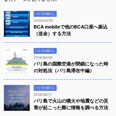
バリでの暮らし
2020/04/30
BCA mobileで他のBCA口座へ振込
（送金）する方法
バリでの暮らし
2018/09/08
バリ島の国際空港が閉鎖になった時
の対処法（バリ島滞在中編）
バリでの暮らし
2018/08/17
バリ島で火山の噴火や地震などの災
害が起こった際に情報を調べる方法