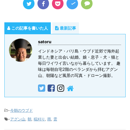
この記事を書いた人
最新記事
satoru
インドネシア・バリ島・ウブド近郊で海外起
業した妻と出会い結婚。娘・息子・犬・猫と
毎日ワイワイ言いながら暮らしています。 趣
味は毎朝自宅2階のベランダから拝むアグン
山、朝陽など風景の写真・ドローン撮影。
-
今朝のウブド
-
アグン山
,
朝
,
稲刈り
,
雨
,
雲