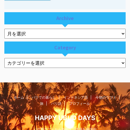
Archive
Category
ホーム
バリでの暮らし
インドネシア語
今朝のウブド
旅
バリ語
プロフィール
HAPPY UBUD DAYS
バリ島ウブドから海外生活情報を発信中