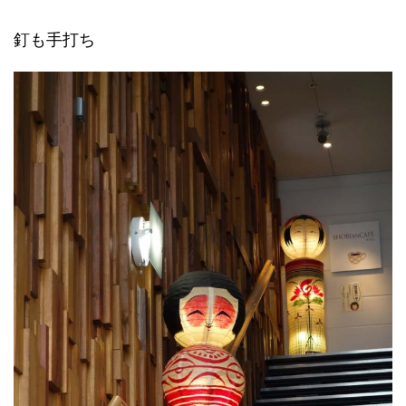
釘も手打ち