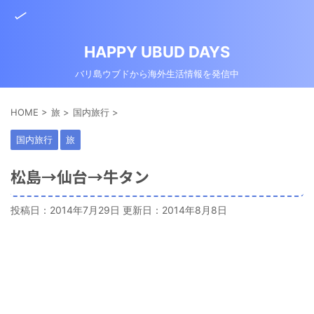
HAPPY UBUD DAYS
バリ島ウブドから海外生活情報を発信中
HOME
>
旅
>
国内旅行
>
国内旅行
旅
松島→仙台→牛タン
投稿日：2014年7月29日 更新日：
2014年8月8日