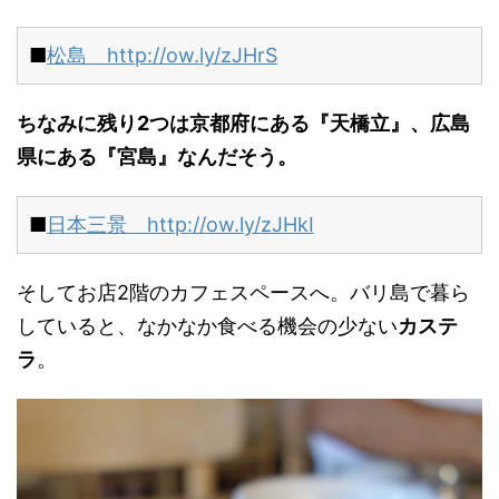
■
松島 http://ow.ly/zJHrS
ちなみに残り2つは京都府にある『天橋立』、広島
県にある『宮島』なんだそう。
■
日本三景 http://ow.ly/zJHkI
そしてお店2階のカフェスペースへ。バリ島で暮ら
していると、なかなか食べる機会の少ない
カステ
ラ
。