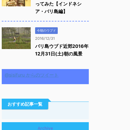
ってみた【インドネシ
ア・バリ島編】
今朝のウブド
2016/12/31
バリ島ウブド近郊2016年
12月31日(土)朝の風景
@sisifuru からのツイート
おすすめ記事一覧
Archive