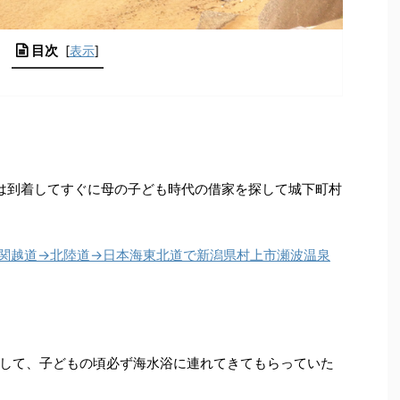
目次
[
表示
]
』
は到着してすぐに母の子ども時代の借家を探して城下町村
→関越道→北陸道→日本海東北道で新潟県村上市瀬波温泉
して、子どもの頃必ず海水浴に連れてきてもらっていた