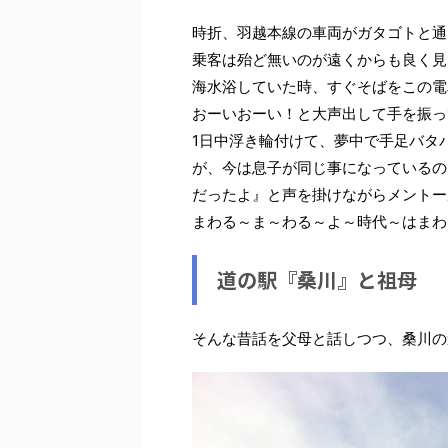
時折、羽越本線の車両がガタゴトと通
乗客は殆ど無いのが遠くからも良く見
海水浴していた時、すぐそばをこの電
おーいおーい！と大声出して手を振っ
1日中浮き輪付けて、夢中で手足バタ
が、今は息子が同じ事になっているの
だったよ』と声を掛けながらメントー
まわる～ま～わる～よ～時代～はまわ
道の駅『桑川』と祖母
そんな昔話を父母と話しつつ、桑川の