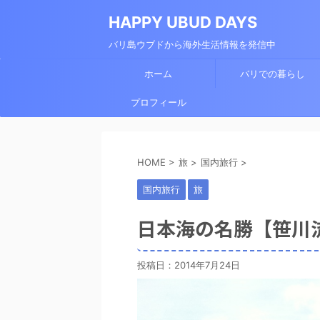
HAPPY UBUD DAYS
バリ島ウブドから海外生活情報を発信中
ホーム
バリでの暮らし
プロフィール
HOME
>
旅
>
国内旅行
>
国内旅行
旅
日本海の名勝【笹川
投稿日：
2014年7月24日