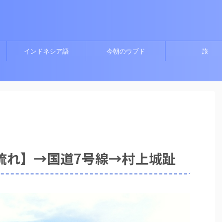
インドネシア語
今朝のウブド
旅
流れ】→国道7号線→村上城趾