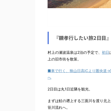
『親孝行したい旅2日目
村上の瀬波温泉は2泊の予定で、
初日
上の旧市街を散策。
■車で行く、狭山日高ICより圏央道
へ
2日目は丸1日近隣を観光。
まずは鮭の遡上する三面川を渡り北上
笹川流れへ。